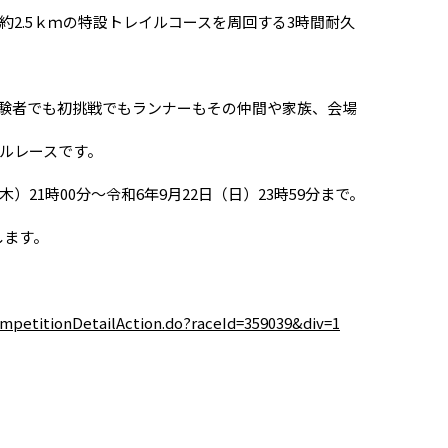
2.5ｋｍの特設トレイルコースを周回する3時間耐久
験者でも初挑戦でもランナーもその仲間や家族、会場
ルレースです。
21時00分～令和6年9月22日（日）23時59分まで。
します。
competitionDetailAction.do?raceId=359039&div=1